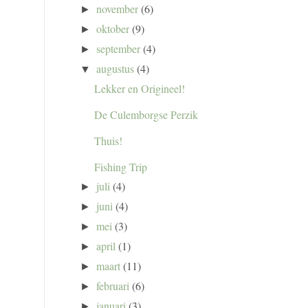
november
(6)
►
oktober
(9)
►
september
(4)
►
augustus
(4)
▼
Lekker en Origineel!
De Culemborgse Perzik
Thuis!
Fishing Trip
juli
(4)
►
juni
(4)
►
mei
(3)
►
april
(1)
►
maart
(11)
►
februari
(6)
►
januari
(3)
►