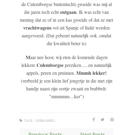
de Culemborgse buitenlucht) groeide was mij al
ontgaan
die jaren toch echt
. Ik was echt van
mening dat ze of in een kas groeide of dat ze met
vrachtwagens
vol uit Spanje of Italië werden
aangevoerd. (Dat gebeurt natuurlijk ook ,omdat
die kwaliteit beter is)
M
aar nee hoor, wij eten de komende dagen
Culemborgse
lekkere
perziken......en natuurlijk
Mmmh lekker!
appels, peren en pruimen.
(verbeeld je een klein lief jongetje in die met zijn
handje naast zijn oortje zwaait en brabbelt:
"mmmmm....ker")
TAGS :
GEBRABBEL
← Previous Posts
Next Posts →