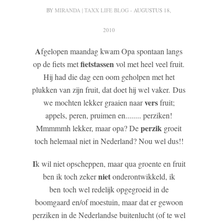
BY
MIRANDA | TAXX LIFE BLOG
- AUGUSTUS 18,
2010
A
fgelopen maandag kwam Opa spontaan langs
fietstassen
op de fiets met
vol met heel veel fruit.
Hij had die dag een oom geholpen met het
plukken van zijn fruit, dat doet hij wel vaker. Dus
vers
we mochten lekker graaien naar
fruit;
appels, peren, pruimen en........ perziken!
perzik
Mmmmmh lekker, maar opa? De
groeit
toch helemaal niet in Nederland? Nou wel dus!!
I
k wil niet opscheppen, maar qua groente en fruit
niet
ben ik toch zeker
onderontwikkeld, ik
ben toch wel redelijk opgegroeid in de
boomgaard en/of moestuin, maar dat er gewoon
perziken in de Nederlandse buitenlucht (of te wel