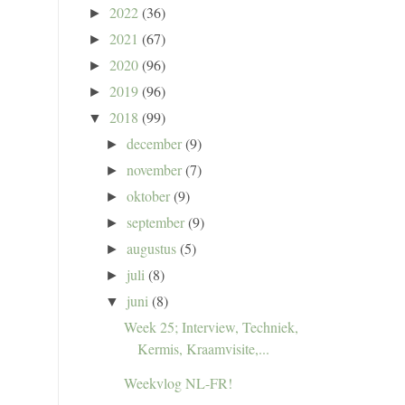
2022
(36)
►
2021
(67)
►
2020
(96)
►
2019
(96)
►
2018
(99)
▼
december
(9)
►
november
(7)
►
oktober
(9)
►
september
(9)
►
augustus
(5)
►
juli
(8)
►
juni
(8)
▼
Week 25; Interview, Techniek,
Kermis, Kraamvisite,...
Weekvlog NL-FR!