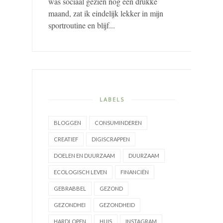
was sociaal gezien nog een drukke
maand, zat ik eindelijk lekker in mijn
sportroutine en blijf...
LABELS
BLOGGEN
CONSUMINDEREN
CREATIEF
DIGISCRAPPEN
DOELEN EN DUURZAAM
DUURZAAM
ECOLOGISCH LEVEN
FINANCIËN
GEBRABBEL
GEZOND
GEZONDHEI
GEZONDHEID
HARDLOPEN
HUIS
INSTAGRAM