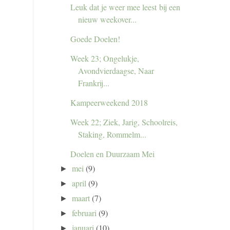
Leuk dat je weer mee leest bij een
nieuw weekover...
Goede Doelen!
Week 23; Ongelukje,
Avondvierdaagse, Naar
Frankrij...
Kampeerweekend 2018
Week 22; Ziek, Jarig, Schoolreis,
Staking, Rommelm...
Doelen en Duurzaam Mei
mei
(9)
►
april
(9)
►
maart
(7)
►
februari
(9)
►
januari
(10)
►