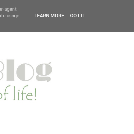
MENWERKEN
PRIVACYVERKLARING
er-agent
rate usage
LEARN MORE
GOT IT