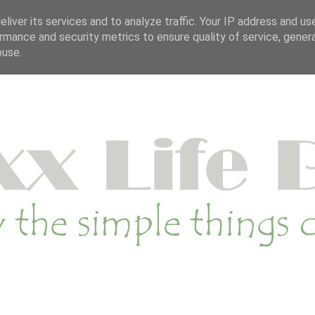
OP
DUURZAME WEBSHOP
CATEGORIE
SA
liver its services and to analyze traffic. Your IP address and us
rmance and security metrics to ensure quality of service, gene
buse.