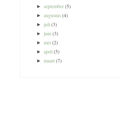
september
(5)
►
augustus
(4)
►
juli
(3)
►
juni
(3)
►
mei
(2)
►
april
(5)
►
maart
(7)
►