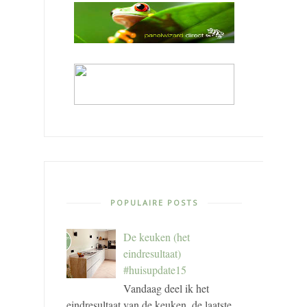
POPULAIRE POSTS
De keuken (het
eindresultaat)
#huisupdate15
Vandaag deel ik het
eindresultaat van de keuken, de laatste