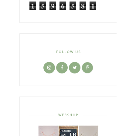
1
5
9
6
5
8
1
FOLLOW US
WEBSHOP