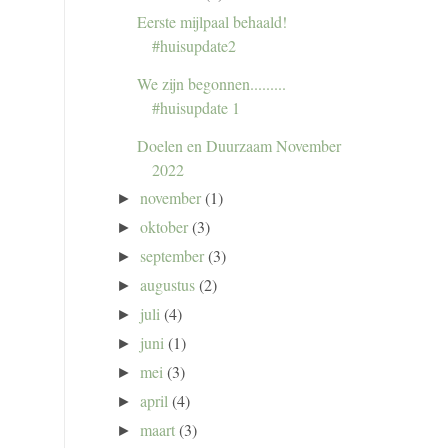
Eerste mijlpaal behaald!
#huisupdate2
We zijn begonnen.........
#huisupdate 1
Doelen en Duurzaam November
2022
november
(1)
►
oktober
(3)
►
september
(3)
►
augustus
(2)
►
juli
(4)
►
juni
(1)
►
mei
(3)
►
april
(4)
►
maart
(3)
►