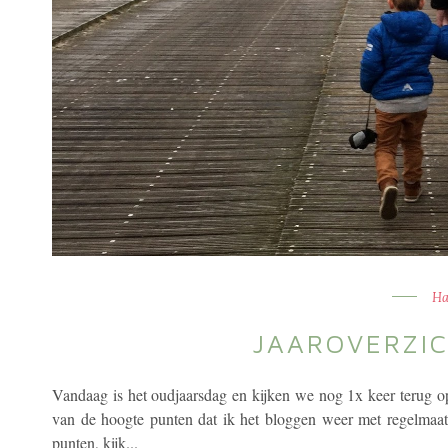
Ha
JAAROVERZIC
Vandaag is het oudjaarsdag en kijken we nog 1x keer terug op 
van de hoogte punten dat ik het bloggen weer met regelmaat
punten, kijk...