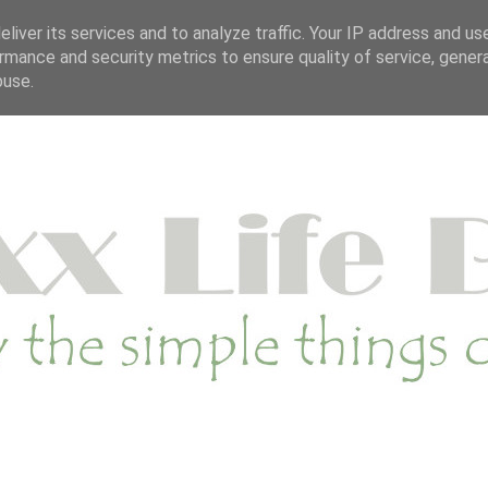
OP
DUURZAME WEBSHOP
CATEGORIE
SA
liver its services and to analyze traffic. Your IP address and us
rmance and security metrics to ensure quality of service, gene
buse.