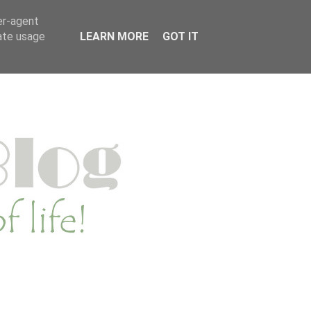
MENWERKEN
PRIVACYVERKLARING
er-agent
rate usage
LEARN MORE
GOT IT