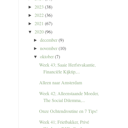
2023
(38)
►
2022
(36)
►
2021
(67)
►
2020
(96)
▼
december
(9)
►
november
(10)
►
oktober
(7)
▼
Week 43; Saaie Herfstvakantie,
Financiële Kijktip,...
Alleen naar Amsterdam
Week 42; Alleenstaande Moeder,
The Social Dilemma,...
Onze Ochtendroutine en 7 Tips!
Week 41; Frietbakker, Privé