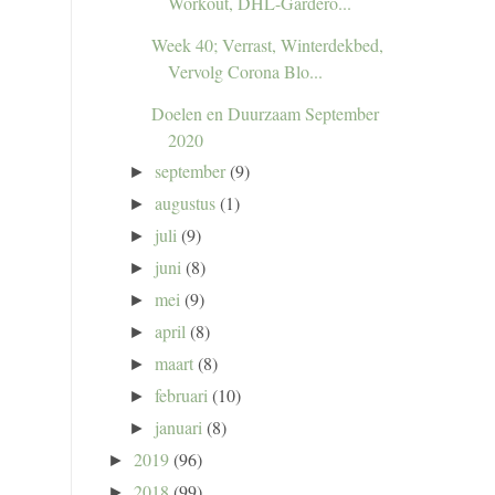
Workout, DHL-Gardero...
Week 40; Verrast, Winterdekbed,
Vervolg Corona Blo...
Doelen en Duurzaam September
2020
september
(9)
►
augustus
(1)
►
juli
(9)
►
juni
(8)
►
mei
(9)
►
april
(8)
►
maart
(8)
►
februari
(10)
►
januari
(8)
►
2019
(96)
►
2018
(99)
►