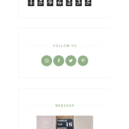
1
5
9
6
2
3
5
FOLLOW US
WEBSHOP