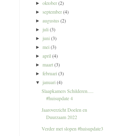
oktober
(2)
►
september
(4)
►
augustus
(2)
►
juli
(3)
►
juni
(3)
►
mei
(3)
►
april
(4)
►
maart
(3)
►
februari
(3)
►
januari
(4)
▼
Slaapkamers Schilderen.....
#huisupdate 4
Jaaroverzicht Doelen en
Duurzaam 2022
Verder met slopen #huisupdate3