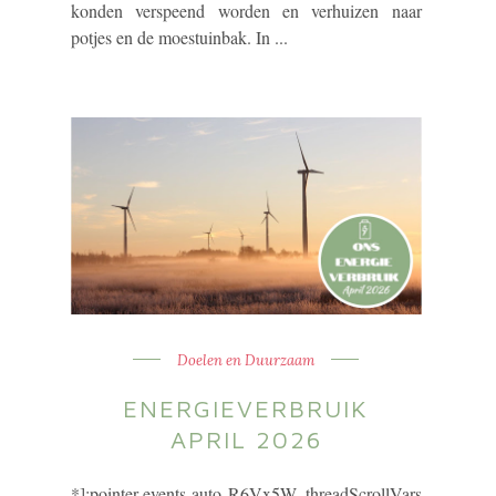
konden verspeend worden en verhuizen naar
potjes en de moestuinbak. In ...
Doelen en Duurzaam
ENERGIEVERBRUIK
APRIL 2026
*]:pointer-events-auto R6Vx5W_threadScrollVars