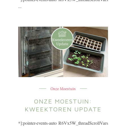
...
Onze Moestuin
ONZE MOESTUIN:
KWEEKTOREN UPDATE
*]:pointer-events-auto R6Vx5W_threadScrollVars