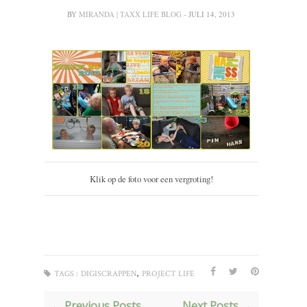
BY
MIRANDA | TAXX LIFE BLOG
- JULI 14, 2013
Klik op de foto voor een vergroting!
,
TAGS :
DIGISCRAPPEN
PROJECT LIFE
← Previous Posts
Next Posts →