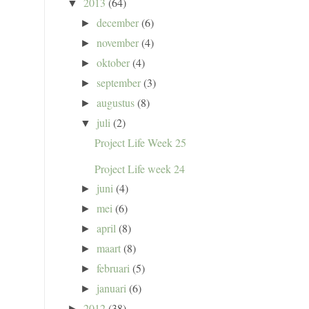
2013
(64)
▼
december
(6)
►
november
(4)
►
oktober
(4)
►
september
(3)
►
augustus
(8)
►
juli
(2)
▼
Project Life Week 25
Project Life week 24
juni
(4)
►
mei
(6)
►
april
(8)
►
maart
(8)
►
februari
(5)
►
januari
(6)
►
2012
(38)
►