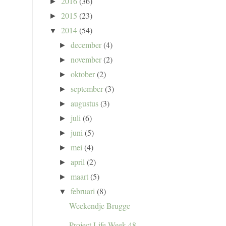
2016
(36)
►
2015
(23)
►
2014
(54)
▼
december
(4)
►
november
(2)
►
oktober
(2)
►
september
(3)
►
augustus
(3)
►
juli
(6)
►
juni
(5)
►
mei
(4)
►
april
(2)
►
maart
(5)
►
februari
(8)
▼
Weekendje Brugge
Project Life Week 48