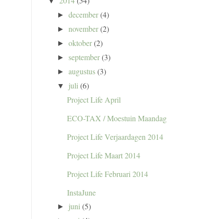
2014
(54)
▼
december
(4)
►
november
(2)
►
oktober
(2)
►
september
(3)
►
augustus
(3)
►
juli
(6)
▼
Project Life April
ECO-TAX / Moestuin Maandag
Project Life Verjaardagen 2014
Project Life Maart 2014
Project Life Februari 2014
InstaJune
juni
(5)
►