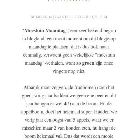
BY
MIRANDA | TAXX LIFE BLOG
- JULI 21, 2014
Moestuin Maandag
"
"; een zeer bekend begrip
in blogland, een mooi moment om dit blogje op
maandag te plaatsen, dat is dus ook maar
eenmalig, verwacht geen wekelijkse "moestuin
groen
maandag"-verhalen, want zo
zijn onze
vingers
nog
niet.
M
aar ik moet zeggen, de fruitbomen doen het
goed, vorig jaar hadden we geen ene peer en dit
4
jaar hangen er wel
(!) aan de boom. En de
appelboom, doet het helemaal super. Hadden we
vorig jaar een oogst van 5 appels, waar we er
misschien maar 2 van konden eten, nu hangt de
vol
boom helemaal
. Dus dat wordt een mooie