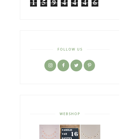
1
5
9
4
4
4
6
FOLLOW US
WEBSHOP