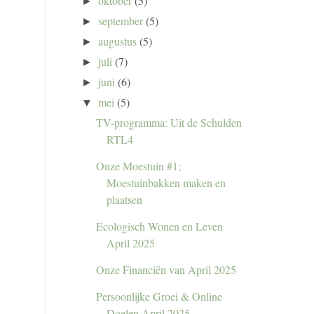
oktober
(5)
►
september
(5)
►
augustus
(5)
►
juli
(7)
►
juni
(6)
►
mei
(5)
▼
TV-programma: Uit de Schulden
RTL4
Onze Moestuin #1;
Moestuinbakken maken en
plaatsen
Ecologisch Wonen en Leven
April 2025
Onze Financiën van April 2025
Persoonlijke Groei & Online
Doelen April 2025