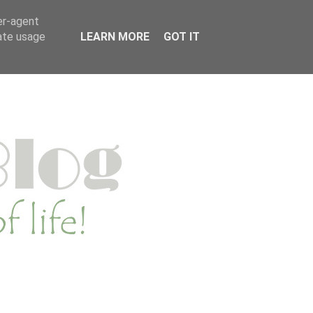
MENWERKEN
PRIVACYVERKLARING
er-agent
rate usage
LEARN MORE
GOT IT