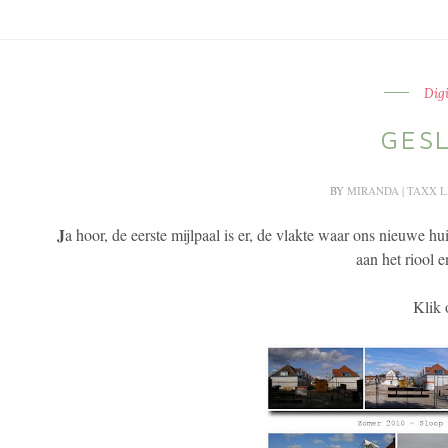
Dig
GES
BY
MIRANDA | TAXX 
J
a hoor, de eerste mijlpaal is er, de vlakte waar ons nieuwe h
aan het riool e
Klik 