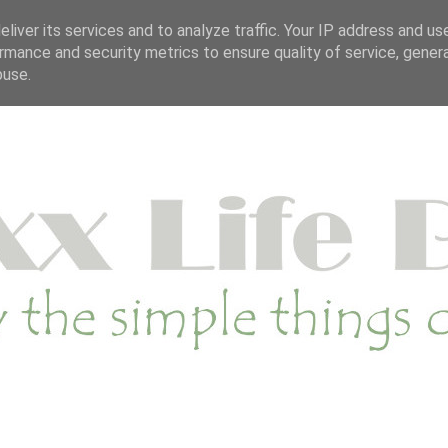
OP
DUURZAME WEBSHOP
CATEGORIE
SA
liver its services and to analyze traffic. Your IP address and us
rmance and security metrics to ensure quality of service, gene
buse.