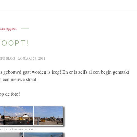
iscrappen
LOOPT!
LIFE BLOG
- JANUARI 27, 2011
uis gebouwd gaat worden is leeg! En er is zelfs al een begin gemaakt
n een nieuwe straat!
op de foto!