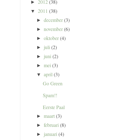
2012
(38)
►
2011
(38)
▼
december
(3)
►
november
(6)
►
oktober
(4)
►
juli
(2)
►
juni
(2)
►
mei
(3)
►
april
(3)
▼
Go Green
Spam!!
Eerste Paal
maart
(3)
►
februari
(8)
►
januari
(4)
►