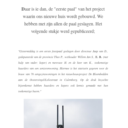
D
aar is ie dan, de "eerste paal" van het project
waarin ons nieuwe huis wordt gebouwd. We
hebben met zijn allen de paal geslagen. Het
volgende stukje werd gepubliceerd;
"Gistermiddag is een eerste feestpaal geslagen door directeur Jaap van D.,
gedeputeerde van de provincie Theo P., wethouder Willem Jan S.,
E. B.
(met
hulp van vader; koper) en mevrouw H. en de heer van K., toekomstige
huurders van een seniorenwoning. Hiermee is het startsein gegeven voor de
bouw van 76 eengezinswoningen in het nieuwbouwproject De Bloembedden
aan de Oostersingel/Leliestraat in Culemborg. Op de druk bezochte
bijeenkomst hebben huurders en kopers ook kennis gemaakt met hun
toekomstige buren."