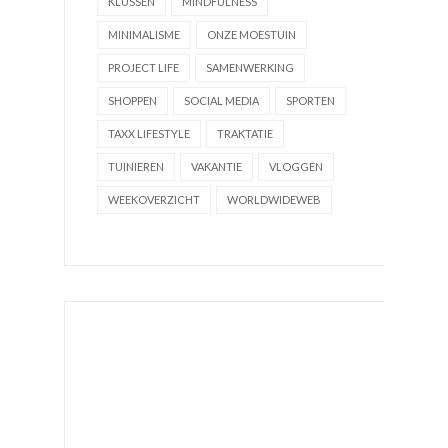
KLUSSEN
MINDFULNESS
MINIMALISME
ONZE MOESTUIN
PROJECT LIFE
SAMENWERKING
SHOPPEN
SOCIAL MEDIA
SPORTEN
TAXX LIFESTYLE
TRAKTATIE
TUINIEREN
VAKANTIE
VLOGGEN
WEEKOVERZICHT
WORLDWIDEWEB