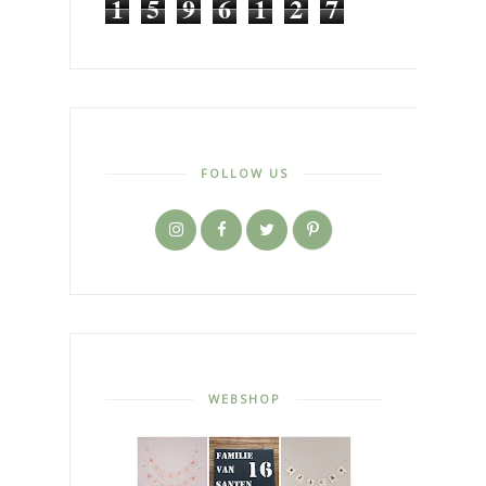
1
5
9
6
1
2
7
FOLLOW US
WEBSHOP