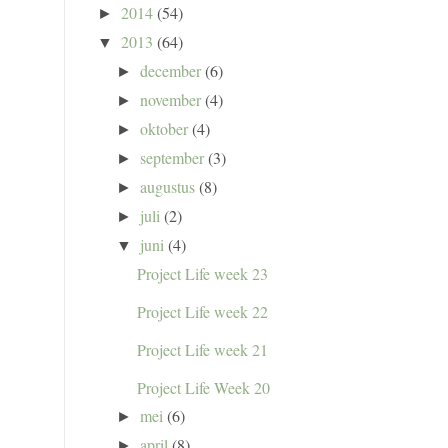
2014
(54)
►
2013
(64)
▼
december
(6)
►
november
(4)
►
oktober
(4)
►
september
(3)
►
augustus
(8)
►
juli
(2)
►
juni
(4)
▼
Project Life week 23
Project Life week 22
Project Life week 21
Project Life Week 20
mei
(6)
►
april
(8)
►