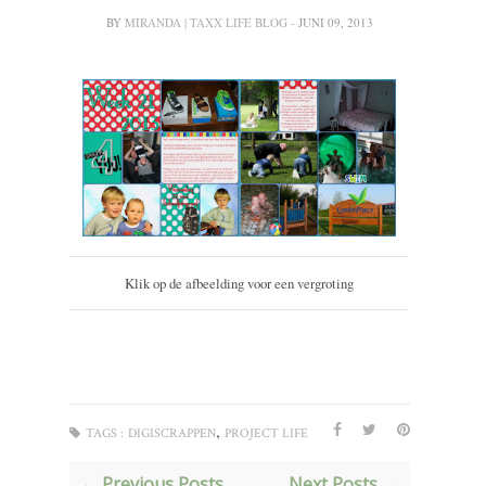
BY
MIRANDA | TAXX LIFE BLOG
- JUNI 09, 2013
Klik op de afbeelding voor een vergroting
,
TAGS :
DIGISCRAPPEN
PROJECT LIFE
← Previous Posts
Next Posts →