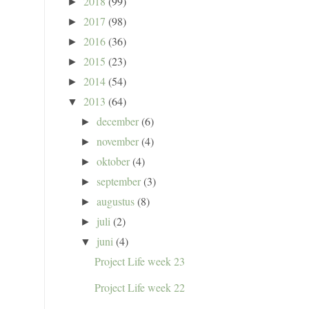
2018
(99)
►
2017
(98)
►
2016
(36)
►
2015
(23)
►
2014
(54)
►
2013
(64)
▼
december
(6)
►
november
(4)
►
oktober
(4)
►
september
(3)
►
augustus
(8)
►
juli
(2)
►
juni
(4)
▼
Project Life week 23
Project Life week 22