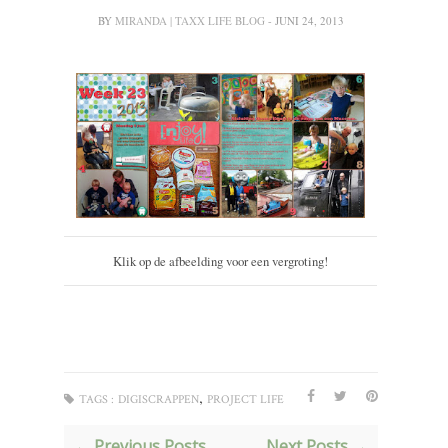
BY
MIRANDA | TAXX LIFE BLOG
- JUNI 24, 2013
Klik op de afbeelding voor een vergroting!
,
TAGS :
DIGISCRAPPEN
PROJECT LIFE
← Previous Posts
Next Posts →