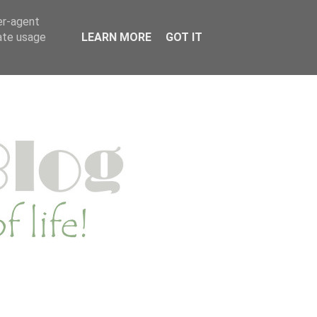
MENWERKEN
PRIVACYVERKLARING
er-agent
rate usage
LEARN MORE
GOT IT