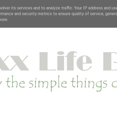
OP
DUURZAME WEBSHOP
CATEGORIE
SA
liver its services and to analyze traffic. Your IP address and us
rmance and security metrics to ensure quality of service, gene
buse.