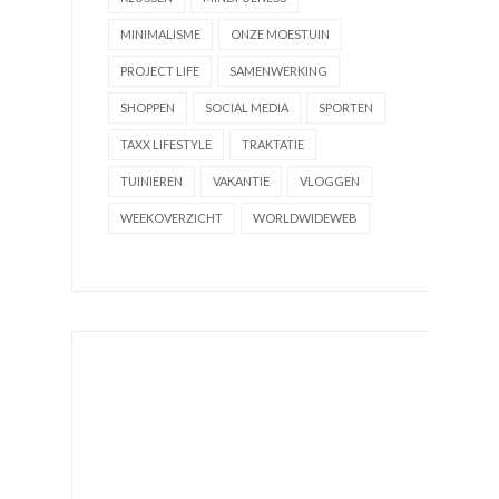
MINIMALISME
ONZE MOESTUIN
PROJECT LIFE
SAMENWERKING
SHOPPEN
SOCIAL MEDIA
SPORTEN
TAXX LIFESTYLE
TRAKTATIE
TUINIEREN
VAKANTIE
VLOGGEN
WEEKOVERZICHT
WORLDWIDEWEB