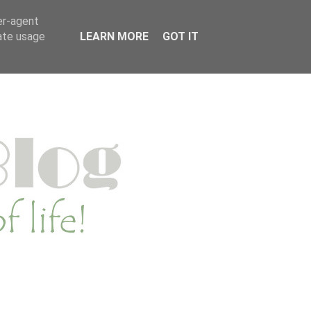
MENWERKEN
PRIVACYVERKLARING
er-agent
rate usage
LEARN MORE
GOT IT