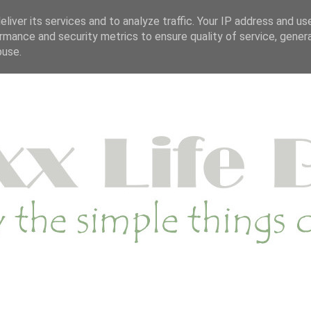
OP
DUURZAME WEBSHOP
CATEGORIE
SA
liver its services and to analyze traffic. Your IP address and us
rmance and security metrics to ensure quality of service, gene
buse.