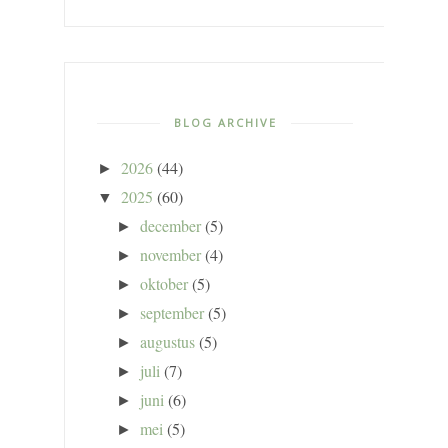
BLOG ARCHIVE
2026
(44)
►
2025
(60)
▼
december
(5)
►
november
(4)
►
oktober
(5)
►
september
(5)
►
augustus
(5)
►
juli
(7)
►
juni
(6)
►
mei
(5)
►