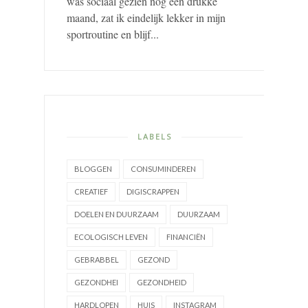
was sociaal gezien nog een drukke
maand, zat ik eindelijk lekker in mijn
sportroutine en blijf...
LABELS
BLOGGEN
CONSUMINDEREN
CREATIEF
DIGISCRAPPEN
DOELEN EN DUURZAAM
DUURZAAM
ECOLOGISCH LEVEN
FINANCIËN
GEBRABBEL
GEZOND
GEZONDHEI
GEZONDHEID
HARDLOPEN
HUIS
INSTAGRAM