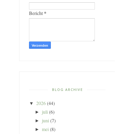
*
Bericht
BLOG ARCHIVE
2026
(44)
▼
juli
(6)
►
juni
(7)
►
mei
(8)
►