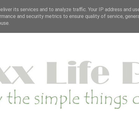
OP
DUURZAME WEBSHOP
CATEGORIE
SA
liver its services and to analyze traffic. Your IP address and us
rmance and security metrics to ensure quality of service, gene
buse.