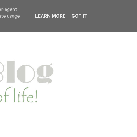
MENWERKEN
PRIVACYVERKLARING
er-agent
rate usage
LEARN MORE
GOT IT