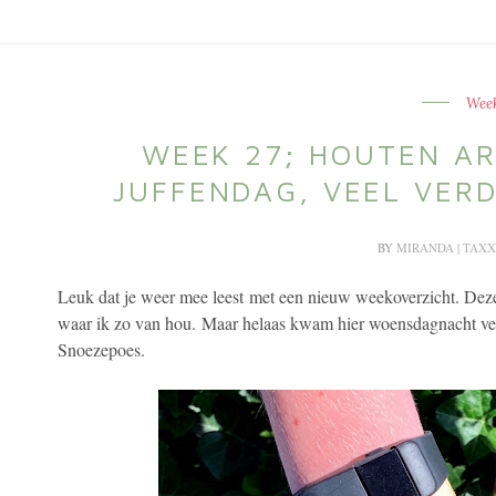
Week
WEEK 27; HOUTEN AR
JUFFENDAG, VEEL VERD
BY
MIRANDA | TAXX
Leuk dat je weer mee leest met een nieuw weekoverzicht. Deze
waar ik zo van hou. Maar helaas kwam hier woensdagnacht ver
Snoezepoes.