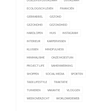
DOELEN EN DUURZAAM
DUURZAAM
ECOLOGISCH LEVEN
FINANCIËN
GEBRABBEL
GEZOND
GEZONDHEI
GEZONDHEID
HARDLOPEN
HUIS
INSTAGRAM
INTERIEUR
KARPERVISSEN
KLUSSEN
MINDFULNESS
MINIMALISME
ONZE MOESTUIN
PROJECT LIFE
SAMENWERKING
SHOPPEN
SOCIAL MEDIA
SPORTEN
TAXX LIFESTYLE
TRAKTATIE
TUINIEREN
VAKANTIE
VLOGGEN
WEEKOVERZICHT
WORLDWIDEWEB