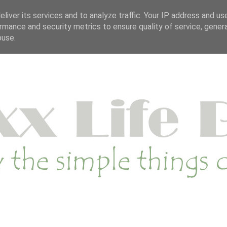
OP
DUURZAME WEBSHOP
CATEGORIE
SA
liver its services and to analyze traffic. Your IP address and us
rmance and security metrics to ensure quality of service, gene
buse.