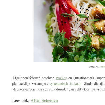
Image by
Joanna
Afgelopen februari brachten
ProVeg
en Questionmark (superma
plantaardige vervangers
systematisch in kaart
. Sinds die tij
vleesvervangers nog een stuk duurder dan echt vlees, nu vijf 
Lees ook;
Afval Scheiden