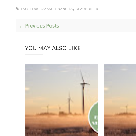
,
,
TAGS :
DUURZAAM
FINANCIËN
GEZONDHEID
← Previous Posts
YOU MAY ALSO LIKE