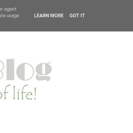
MENWERKEN
PRIVACYVERKLARING
er-agent
rate usage
LEARN MORE
GOT IT