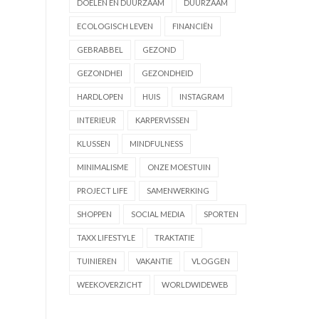
DOELEN EN DUURZAAM
DUURZAAM
ECOLOGISCH LEVEN
FINANCIËN
GEBRABBEL
GEZOND
GEZONDHEI
GEZONDHEID
HARDLOPEN
HUIS
INSTAGRAM
INTERIEUR
KARPERVISSEN
KLUSSEN
MINDFULNESS
MINIMALISME
ONZE MOESTUIN
PROJECT LIFE
SAMENWERKING
SHOPPEN
SOCIAL MEDIA
SPORTEN
TAXX LIFESTYLE
TRAKTATIE
TUINIEREN
VAKANTIE
VLOGGEN
WEEKOVERZICHT
WORLDWIDEWEB