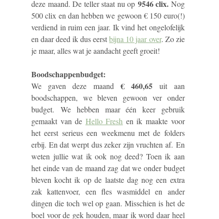
9546 clix.
deze maand. De teller staat nu op
Nog
500 clix en dan hebben we gewoon € 150 euro(!)
verdiend in ruim een jaar. Ik vind het ongelofelijk
en daar deed ik dus eerst
bijna 10 jaar over
. Zo zie
je maar, alles wat je aandacht geeft groeit!
Boodschappenbudget:
€ 460,65
We gaven deze maand
uit aan
boodschappen, we bleven gewoon ver onder
budget. We hebben maar één keer gebruik
gemaakt van de
Hello Fresh
en ik maakte voor
het eerst serieus een weekmenu met de folders
erbij. En dat werpt dus zeker zijn vruchten af. En
weten jullie wat ik ook nog deed? Toen ik aan
het einde van de maand zag dat we onder budget
bleven kocht ik op de laatste dag nog een extra
zak kattenvoer, een fles wasmiddel en ander
dingen die toch wel op gaan. Misschien is het de
boel voor de gek houden, maar ik word daar heel