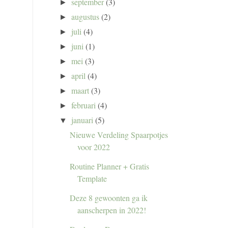
september
(3)
►
augustus
(2)
►
juli
(4)
►
juni
(1)
►
mei
(3)
►
april
(4)
►
maart
(3)
►
februari
(4)
►
januari
(5)
▼
Nieuwe Verdeling Spaarpotjes
voor 2022
Routine Planner + Gratis
Template
Deze 8 gewoonten ga ik
aanscherpen in 2022!