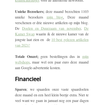
kraamcadeautjes
voor de allerliefste newborns.
Unieke Bezoekers
;
deze maand bezochten 1103
unieke bezoekers
mijn blog
.
Deze maand
verschenen er drie nieuwe artikelen op mijn blog.
De
Doelen en Duurzaam van november
,
De
Kamer Swap
waarin ik de nieuwe kamer van de
jongste laat zien en de
10 best gelezen artikelen
van 2021!
Totale Omzet
;
geen
bestellingen dus in
mijn
webshops
, maar wel een paar euro deze maand
aan Google-advertentie kosten.
Financieel
Sparen
;
we spaarden onze vaste spaardoelen
deze maand en een heel klein beetje extra. Niet te
veel want we gaan in januari nog een paar dagen