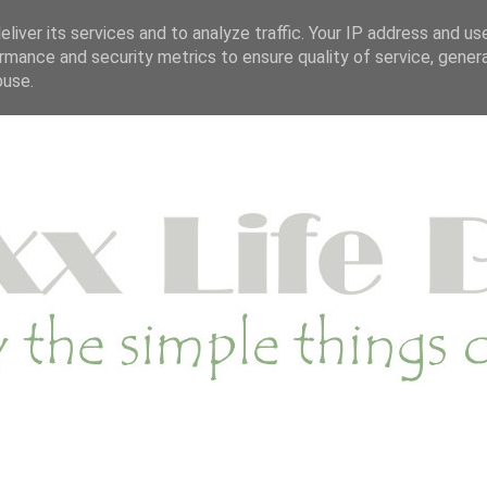
OP
DUURZAME WEBSHOP
CATEGORIE
SA
liver its services and to analyze traffic. Your IP address and us
rmance and security metrics to ensure quality of service, gene
buse.