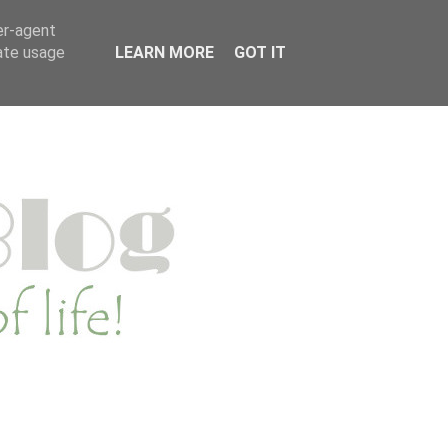
MENWERKEN
PRIVACYVERKLARING
er-agent
rate usage
LEARN MORE
GOT IT