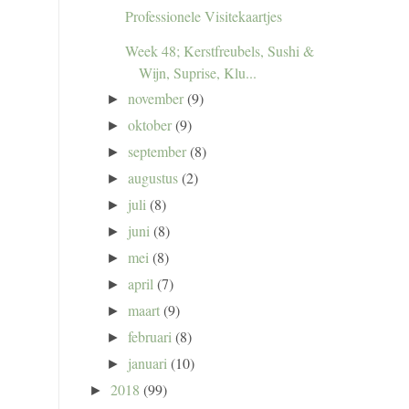
Professionele Visitekaartjes
Week 48; Kerstfreubels, Sushi &
Wijn, Suprise, Klu...
november
(9)
►
oktober
(9)
►
september
(8)
►
augustus
(2)
►
juli
(8)
►
juni
(8)
►
mei
(8)
►
april
(7)
►
maart
(9)
►
februari
(8)
►
januari
(10)
►
2018
(99)
►